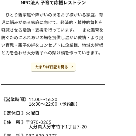
NPO法人 子育て応援レストラン
ひとり親家庭や障がいのあるお子様がいる家庭、育
児に悩みがある家庭に向けて、経済的・精神的負担を
軽減させる活動・支援を行っています。 また狐育を
防ぐためにふれあいの場を提供し温かい愛情・より良
い育児・親子の絆をコンセプトに企業様、地域の皆様
と力を合わせ大分親子への架け橋を作っていきます。
たまりば日記を見る
《営業時間》11:00～16:30
16:30～22:00（予約制）
《 定休日 》火曜日
《 住 所 》〒870-0265
大分県大分市竹下1丁目7-20
《 電 話 》097-529-7777