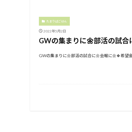
たまりばごはん
2022年5月2日
GWの集まりに🌼部活の試合に
GWの集まりに🌼部活の試合に🌼会報に⁡🌼⁡⁡⁡🍀希望