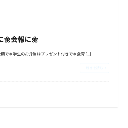
会報に⁡🌼
金額で⁡⁡🍀学生のお弁当はプレゼント付きで⁡⁡🍀食育 […]
続きを読む