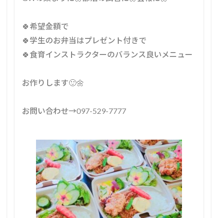
⁡🍀希望金額で⁡
⁡🍀学生のお弁当はプレゼント付きで⁡
⁡🍀食育インストラクターのバランス良いメニュー⁡
⁡お作りします🙂🌼⁡
⁡お問い合わせ→097-529-7777⁡