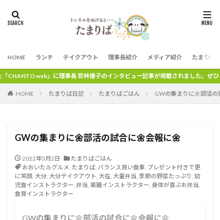
HOME
ランチ
テイクアウト
理事長紹介
メディア紹介
たまりば
」に理事長 若林優子のインタビュー記事が掲載されました。ぜひ、ご覧ください。
HOME
たまりば日記
たまりばごはん
GWの集まりに🌼部活の試
GWの集まりに🌼部活の試合に🌼会報に⁡🌼
2022年5月2日
たまりばごはん
おおいた♨グルメ
,
たまりば
,
バランス良い食事
,
プレゼント付きで更
に笑顔
,
大分
,
大分テイクアウト
,
大在
,
大量弁当
,
季節の野菜たっぷり
,
幼
児食インストラクター
,
弁当
,
薬膳インストラクター
,
身体が喜ぶお弁当
,
食育インストラクター
GWの集まりに🌼部活の試合に🌼会報に⁡🌼