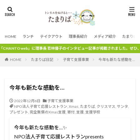
HOME
ランチ
テイクアウト
理事長紹介
メディア紹介
たまりば
に理事長 若林優子のインタビュー記事が掲載されました。ぜひ、ご覧ください。
HOME
たまりば日記
子育て支援事業
今年も新たな感動を…
今年も新たな感動を…
2022年12月6日
子育て支援事業
NPO法人子育て応援レストラン
,
Xmas
,
たまりば
,
クリスマス
,
サンタ
,
プレゼント
,
完全無償のXmas支援
,
寄付
,
支援
,
支援学校
今年も新たな感動を…✨
NPO法人子育て応援レストランpresents