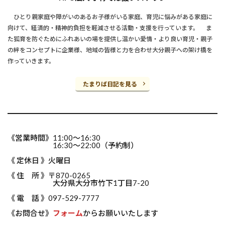
ひとり親家庭や障がいのあるお子様がいる家庭、育児に悩みがある家庭に
向けて、経済的・精神的負担を軽減させる活動・支援を行っています。 ま
た狐育を防ぐためにふれあいの場を提供し温かい愛情・より良い育児・親子
の絆をコンセプトに企業様、地域の皆様と力を合わせ大分親子への架け橋を
作っていきます。
たまりば日記を見る
《営業時間》11:00～16:30
16:30～22:00（予約制）
《 定休日 》火曜日
《 住 所 》〒870-0265
大分県大分市竹下1丁目7-20
《 電 話 》097-529-7777
《お問合せ》
フォーム
からお願いいたします