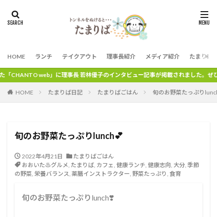
HOME
ランチ
テイクアウト
理事長紹介
メディア紹介
たまりば
理事長 若林優子のインタビュー記事が掲載されました。ぜひ、ご覧ください。
HOME
たまりば日記
たまりばごはん
旬のお野菜たっぷりlunch
旬のお野菜たっぷりlunch💕
2022年4月21日
たまりばごはん
おおいた♨グルメ
,
たまりば
,
カフェ
,
健康ランチ
,
健康志向
,
大分
,
季節
の野菜
,
栄養バランス
,
薬膳インストラクター
,
野菜たっぷり
,
食育
旬のお野菜たっぷりlunch❣️⁡