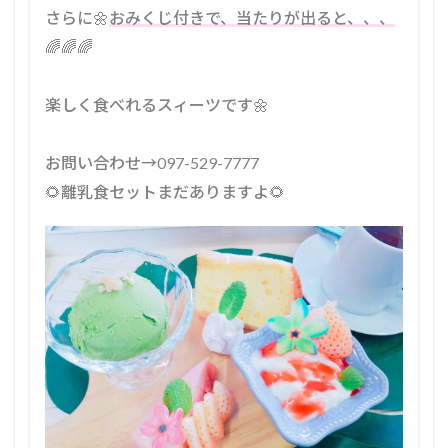
⁡さらに🌼
おみくじ付きで、当たりが出ると、、、
🌈🌈🌈⁡
楽しく食べれるスィーツです🌼⁡
⁡お問い合わせ→097-529-7777⁡
⁡🌻離乳食セットまだありますよ🌻⁡