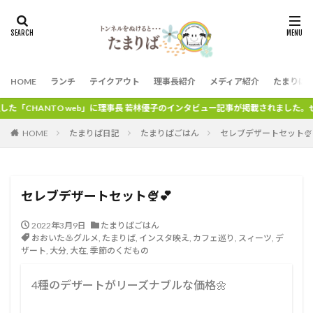
HOME
ランチ
テイクアウト
理事長紹介
メディア紹介
たまりば
eb」に理事長 若林優子のインタビュー記事が掲載されました。ぜひ、ご覧ください。
HOME
たまりば日記
たまりばごはん
セレブデザートセット🍨
セレブデザートセット🍨💕
2022年3月9日
たまりばごはん
おおいた♨グルメ
,
たまりば
,
インスタ映え
,
カフェ巡り
,
スィーツ
,
デ
ザート
,
大分
,
大在
,
季節のくだもの
4種のデザートがリーズナブルな価格🌼⁡