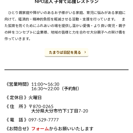
NPO法人 子育て応援レストラン
ひとり親家庭や障がいのあるお子様がいる家庭、育児に悩みがある家庭に
向けて、経済的・精神的負担を軽減させる活動・支援を行っています。 ま
た狐育を防ぐためにふれあいの場を提供し温かい愛情・より良い育児・親子
の絆をコンセプトに企業様、地域の皆様と力を合わせ大分親子への架け橋を
作っていきます。
たまりば日記を見る
《営業時間》11:00～16:30
16:30～22:00（予約制）
《 定休日 》火曜日
《 住 所 》〒870-0265
大分県大分市竹下1丁目7-20
《 電 話 》097-529-7777
《お問合せ》
フォーム
からお願いいたします