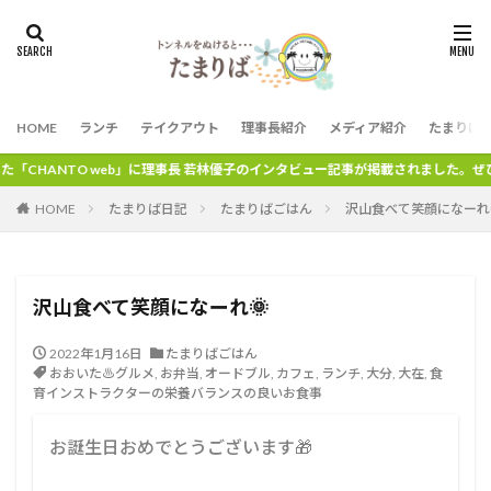
HOME
ランチ
テイクアウト
理事長紹介
メディア紹介
たまりば
b」に理事長 若林優子のインタビュー記事が掲載されました。ぜひ、ご覧ください。
HOME
たまりば日記
たまりばごはん
沢山食べて笑顔になーれ
沢山食べて笑顔になーれ🌞
2022年1月16日
たまりばごはん
おおいた♨グルメ
,
お弁当
,
オードブル
,
カフェ
,
ランチ
,
大分
,
大在
,
食
育インストラクターの栄養バランスの良いお食事
お誕生日おめでとうございます🎁