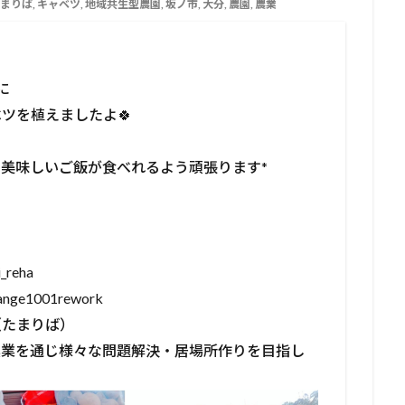
まりば
,
キャベツ
,
地域共生型農園
,
坂ノ市
,
大分
,
農園
,
農業
⁡
ツを植えましたよ🍀⁡
、美味しいご飯が食べれるよう頑張ります*
ha ⁡
001rework ⁡
たまりば）⁡
で農業を通じ様々な問題解決・居場所作りを目指し