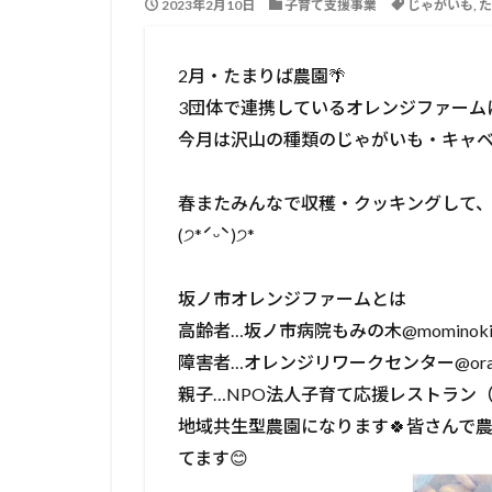
2023年2月10日
子育て支援事業
じゃがいも
,
た
2月・たまりば農園🌴⁡
⁡3団体で連携しているオレンジファームに
⁡今月は沢山の種類のじゃがいも・キャベ
⁡春またみんなで収穫・クッキングして
(੭*ˊᵕˋ)੭* ⁡
坂ノ市オレンジファームとは⁡
⁡高齢者…坂ノ市病院もみの木@mominoki_re
⁡障害者…オレンジリワークセンター@orange1
⁡親子…NPO法人子育て応援レストラン（
⁡地域共生型農園になります🍀皆さん
てます😊⁡