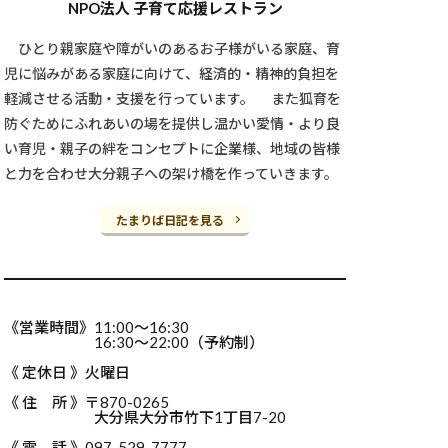
NPO法人 子育て応援レストラン
ひとり親家庭や障がいのあるお子様がいる家庭、育
児に悩みがある家庭に向けて、経済的・精神的負担を
軽減させる活動・支援を行っています。 また狐育を
防ぐためにふれあいの場を提供し温かい愛情・より良
い育児・親子の絆をコンセプトに企業様、地域の皆様
と力を合わせ大分親子への架け橋を作っていきます。
たまりば日記を見る
《営業時間》11:00～16:30
16:30～22:00（予約制）
《 定休日 》火曜日
《 住 所 》〒870-0265
大分県大分市竹下1丁目7-20
《 電 話 》097-529-7777