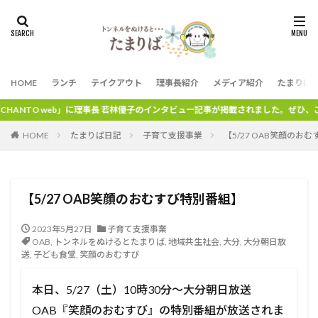
HOME
ランチ
テイクアウト
理事長紹介
メディア紹介
たまりば
理事長 若林優子のインタビュー記事が掲載されました。ぜひ、ご覧ください。
HOME
たまりば日記
子育て支援事業
【5/27 OAB笑顔のお
【5/27 OAB笑顔のおむすび特別番組】
2023年5月27日
子育て支援事業
OAB
,
トンネルをぬけるとたまりば
,
地域共生社会
,
大分
,
大分朝日放
送
,
子ども食堂
,
笑顔のおむすび
本日、5/27（土）10時30分～大分朝日放送
OAB『笑顔のおむすび』の特別番組が放送されま