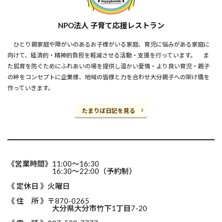
NPO法人 子育て応援レストラン
ひとり親家庭や障がいのあるお子様がいる家庭、育児に悩みがある家庭に
向けて、経済的・精神的負担を軽減させる活動・支援を行っています。 ま
た狐育を防ぐためにふれあいの場を提供し温かい愛情・より良い育児・親子
の絆をコンセプトに企業様、地域の皆様と力を合わせ大分親子への架け橋を
作っていきます。
たまりば日記を見る
《営業時間》11:00～16:30
16:30～22:00（予約制）
《 定休日 》火曜日
《 住 所 》〒870-0265
大分県大分市竹下1丁目7-20