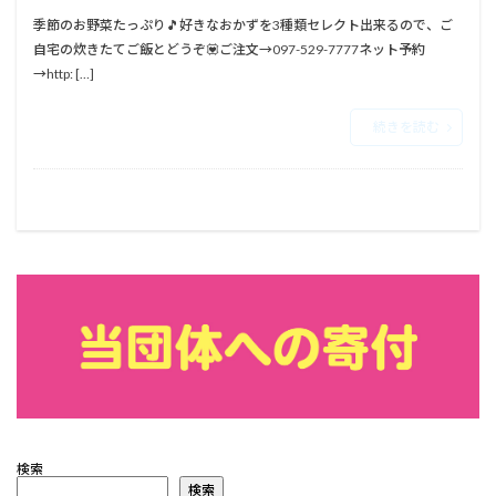
⁡季節のお野菜たっぷり🎵⁡⁡⁡⁡好きなおかずを3種類セレクト出来るので、ご
自宅の炊きたてご飯とどうぞ💟⁡⁡⁡⁡ご注文→097-529-7777⁡⁡ネット予約
→http: […]
続きを読む
検索
検索