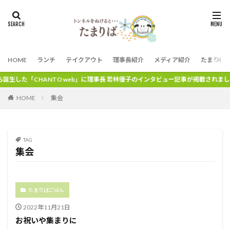
HOME
ランチ
テイクアウト
理事長紹介
メディア紹介
たまりば
生した「CHANTO web」に理事長 若林優子のインタビュー記事が掲載されました
HOME
集会
TAG
集会
たまりばごはん
2022年11月21日
お祝いや集まりに