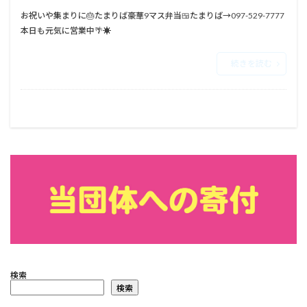
お祝いや集まりに🎂⁡⁡たまりば豪華9マス弁当🍱⁡⁡⁡⁡⁡たまりば→097-529-7777⁡⁡⁡⁡
本日も元気に営業中🌴☀⁡
続きを読む
検索
検索