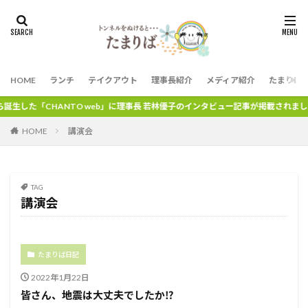
HOME
ランチ
テイクアウト
理事長紹介
メディア紹介
たまりば
生した「CHANTO web」に理事長 若林優子のインタビュー記事が掲載されました
HOME
講演会
TAG
講演会
たまりば日記
2022年1月22日
皆さん、地震は大丈夫でしたか⁉️