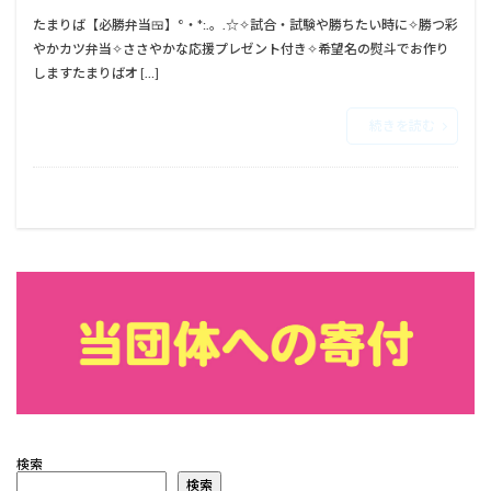
たまりば【必勝弁当🍱】°・*:.。.☆⁡⁡✧︎試合・試験や勝ちたい時に⁡⁡✧︎勝つ彩
やかカツ弁当⁡⁡✧︎ささやかな応援プレゼント付き⁡⁡✧︎希望名の熨斗でお作り
します⁡⁡⁡⁡たまりばオ […]
続きを読む
検索
検索