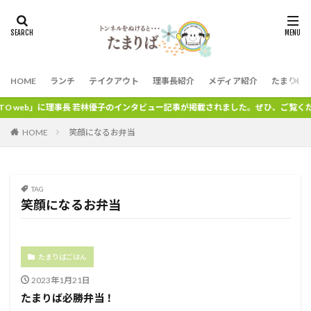
HOME
ランチ
テイクアウト
理事長紹介
メディア紹介
たまりば
 web」に理事長 若林優子のインタビュー記事が掲載されました。ぜひ、ご覧くださ
HOME
笑顔になるお弁当
TAG
笑顔になるお弁当
たまりばごはん
2023年1月21日
たまりば必勝弁当！