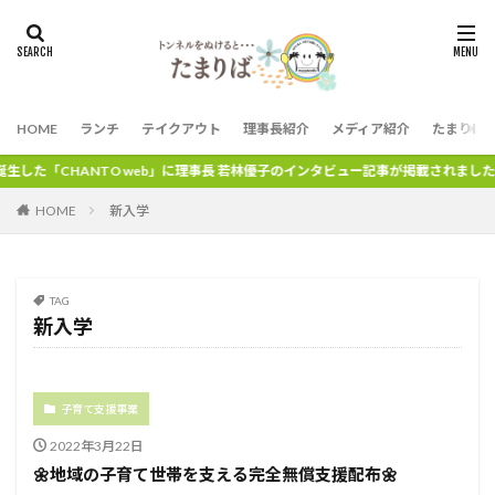
HOME
ランチ
テイクアウト
理事長紹介
メディア紹介
たまりば
した「CHANTO web」に理事長 若林優子のインタビュー記事が掲載されました。
HOME
新入学
TAG
新入学
子育て支援事業
2022年3月22日
🌼地域の子育て世帯を支える完全無償支援配布🌼