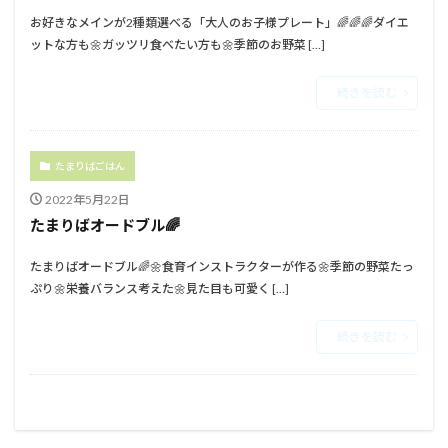
お好きなメインが2種類選べる⁡「大人のお子様プレート」🌈🌈🌈⁡⁡⁡⁡ダイエ
ットな方も🌼ガッツリ食べたい方も🌼季節のお野菜 […]
続きを読む
たまりばごはん
2022年5月22日
たまりばオードブル🌈⁡
たまりばオードブル🌈⁡⁡🌼食育インストラクターが作る⁡🌼季節の野菜たっ
ぷり⁡⁡🌼栄養バランス考えた⁡⁡🌼見た目も可愛く⁡ […]
続きを読む