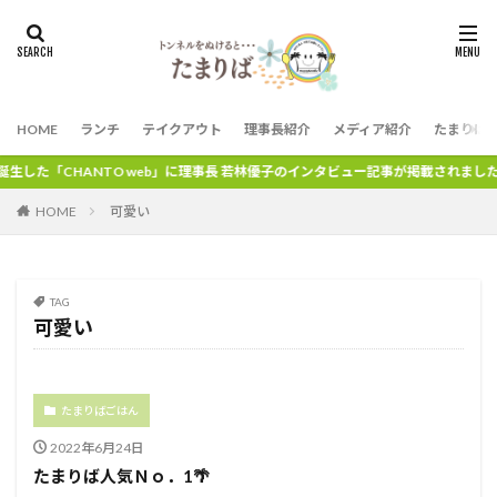
HOME
ランチ
テイクアウト
理事長紹介
メディア紹介
たまりば
した「CHANTO web」に理事長 若林優子のインタビュー記事が掲載されました。
HOME
可愛い
TAG
可愛い
たまりばごはん
2022年6月24日
たまりば人気Ｎｏ．1🌴⁡