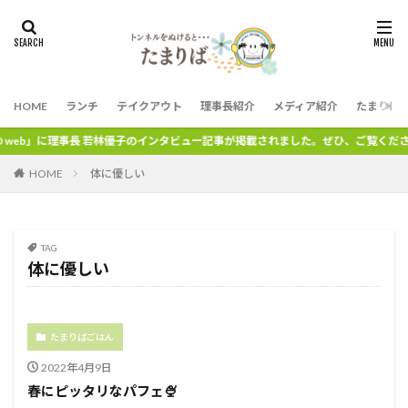
HOME
ランチ
テイクアウト
理事長紹介
メディア紹介
たまりば
web」に理事長 若林優子のインタビュー記事が掲載されました。ぜひ、ご覧ください
HOME
体に優しい
TAG
体に優しい
たまりばごはん
2022年4月9日
春にピッタリなパフェ🍨