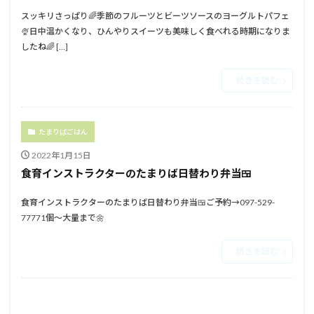
スッキリさっぱり🌈⁡⁡季節のフルーツとビーツソースの⁡⁡ヨーグルトパフェ
🍨⁡⁡⁡⁡日中温かくなり、ひんやりスイーツも美味しく食べれる時期になりま
したね🌈 […]
続きを読む
たまりばごはん
2022年1月15日
食育インストラクターのたまりば日替わり弁当🍱
食育インストラクターのたまりば日替わり弁当🍱ご予約→097-529-
77771個～大量まで🌼
続きを読む