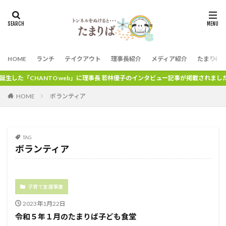
HOME
ランチ
テイクアウト
理事長紹介
メディア紹介
たまりば
した「CHANTO web」に理事長 若林優子のインタビュー記事が掲載されました
HOME
ボランティア
TAG
ボランティア
子育て支援事業
2023年1月22日
令和５年１月のたまりば子ども食堂