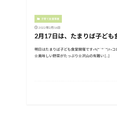
子育て支援事業
2022年2月16日
2月17日は、たまりば子ども食
明日はたまりば子ども食堂開催です«٩(*´ ꒳ `*)۶»コロナ禍でも安心テイクアウト🌼栄養バランス整ったメニュー
🌼美味しい野菜がたっぷり🌼沢山の有難い […]