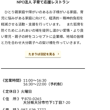
NPO法人 子育て応援レストラン
ひとり親家庭や障がいのあるお子様がいる家庭、育
児に悩みがある家庭に向けて、経済的・精神的負担を
軽減させる活動・支援を行っています。 また狐育を
防ぐためにふれあいの場を提供し温かい愛情・より良
い育児・親子の絆をコンセプトに企業様、地域の皆様
と力を合わせ大分親子への架け橋を作っていきます。
たまりば日記を見る
《営業時間》11:00～16:30
16:30～22:00（予約制）
《 定休日 》火曜日
《 住 所 》〒870-0265
大分県大分市竹下1丁目7-20
《 電 話 》097-529-7777