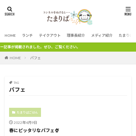
HOME
ランチ
テイクアウト
理事長紹介
メディア紹介
たまりば
ュー記事が掲載されました。ぜひ、ご覧ください。
HOME
パフェ
TAG
パフェ
たまりばごはん
2022年4月9日
春にピッタリなパフェ🍨