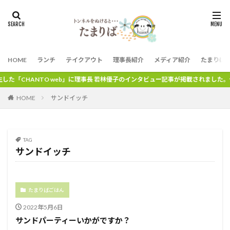
HOME
ランチ
テイクアウト
理事長紹介
メディア紹介
たまりば
た「CHANTO web」に理事長 若林優子のインタビュー記事が掲載されました。ぜ
HOME
サンドイッチ
TAG
サンドイッチ
たまりばごはん
2022年5月6日
サンドパーティーいかがですか？