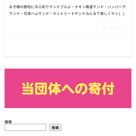
お子様の節句に🎏⁡⁡🌼彩りサンドブル🌼⁡⁡・チキン南蛮サンド⁡⁡・ハンバーグ
サンド⁡⁡・花束ハムサンド⁡⁡・ホットミートサンド⁡⁡⁡⁡みんなで楽しくサン […]
続きを読む
検索
検索