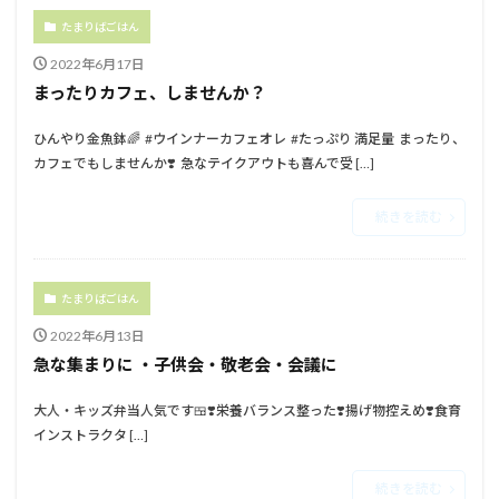
たまりばごはん
2022年6月17日
まったりカフェ、しませんか？
ひんやり金魚鉢🌈⁡ ⁡ #ウインナーカフェオレ⁡ ⁡ #たっぷり 満足⁡量 ⁡⁡ ⁡まったり、
カフェでもしませんか❣️⁡ ⁡⁡ 急な⁡テイクアウトも喜んで受 […]
続きを読む
たまりばごはん
2022年6月13日
急な集まりに ⁡・子供会・敬老会・会議に⁡
大人・⁡キッズ弁当人気です🍱⁡⁡❣️栄養バランス整った⁡⁡❣️揚げ物控えめ⁡⁡❣️食育
インストラクタ […]
続きを読む