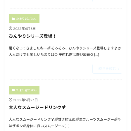
たまりばごはん
2022年6月8日
ひんやりシリーズ登場！
暑くなってきましたねー🌈⁡ ⁡そろそろ、ひんやりシリーズ登場しますよ🍨⁡⁡ ⁡⁡ ⁡
大人だけでも楽しいたまりば🌻⁡ ⁡子連れ席は遊び放題🌻 […]
続きを読む
たまりばごはん
2022年5月25日
大人なスムージードリンク🍹⁡
大人なスムージードリンク🍹⁡⁡⁡⁡🌈甘さ控えめ⁡⁡🌈生フルーツスムージー⁡⁡🌈今
はザボン⁡⁡🌈身体に良いスムージー⁡⁡& […]