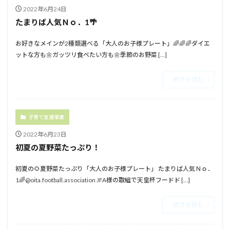
2022年6月24日
たまりば人気Ｎｏ．1🌴⁡
お好きなメインが2種類選べる⁡「大人のお子様プレート」🌈🌈🌈⁡⁡⁡⁡ダイエ
ットな方も🌼ガッツリ食べたい方も🌼季節のお野菜 […]
続きを読む
子育て支援事業
2022年6月23日
初夏の夏野菜たっぷり！
初夏の🌻夏野菜たっぷり⁡⁡「大人のお子様プレート」⁡⁡ たまりば人気Ｎｏ．
1🌈⁡⁡⁡@oita.football.association JFA様の取組で天皇杯フードド […]
続きを読む