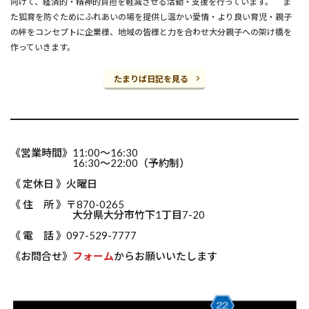
向けて、経済的・精神的負担を軽減させる活動・支援を行っています。 ま
た狐育を防ぐためにふれあいの場を提供し温かい愛情・より良い育児・親子
の絆をコンセプトに企業様、地域の皆様と力を合わせ大分親子への架け橋を
作っていきます。
たまりば日記を見る
《営業時間》11:00～16:30
16:30～22:00（予約制）
《 定休日 》火曜日
《 住 所 》〒870-0265
大分県大分市竹下1丁目7-20
《 電 話 》097-529-7777
《お問合せ》
フォーム
からお願いいたします