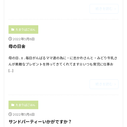
続きを読む
たまりばごはん
2022年5月8日
母の日🌼
母の日⸜🌷︎⸝‍⁡毎日がんばるママ達の為に⁡⁡・に志かわさんと⁡⁡・みどり牛乳さ
んが⁡⁡素敵なプレゼントを持ってきてくれてます🌼⁡⁡⁡⁡いつも育児に仕事お
[…]
続きを読む
たまりばごはん
2022年5月6日
サンドパーティーいかがですか？