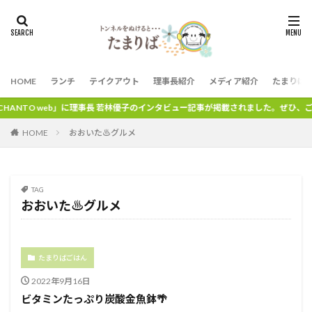
HOME
ランチ
テイクアウト
理事長紹介
メディア紹介
たまりば
に理事長 若林優子のインタビュー記事が掲載されました。ぜひ、ご覧ください。
HOME
おおいた♨グルメ
TAG
おおいた♨グルメ
たまりばごはん
2022年9月16日
ビタミンたっぷり炭酸金魚鉢🌴