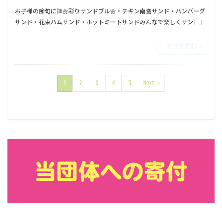
お子様の節句に🎏⁡⁡🌼彩りサンドブル🌼⁡⁡・チキン南蛮サンド⁡⁡・ハンバーグ
サンド⁡⁡・花束ハムサンド⁡⁡・ホットミートサンド⁡⁡⁡⁡みんなで楽しくサン […]
続きを読む
1
2
3
4
5
Next