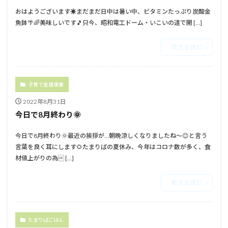
おはようございます☀⁡⁡まだまだ日中は暑い中、⁡⁡ビタミンたっぷり炭酸金
魚鉢🌴🌈美味しいです🎵⁡⁡⁡⁡只今、昭和電工ドーム・いこいの道で開 […]
続きを読む
子育て支援事業
2022年8月31日
今日で8月終わり🌞
今日で8月終わり🌞最近の挨拶が…朝晩涼しくなりましたね〜😊と言う
言葉を良く耳にします🌻たまりばの夏休み、今年はコロナ数が多く、食
材値上がりの為 […]
続きを読む
たまりばごはん