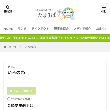
HOME
ランチ
テイクアウト
理事長紹介
メディア紹介
たまりば
した「CHANTO web」に理事長 若林優子のインタビュー記事が掲載されました。
HOME
いろのわ
TAG
いろのわ
たまりん活動日記
2022年12月4日
金崎夢生選手と