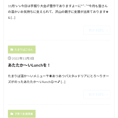
11月🍠🍠今日は芋掘り大会🌈豊作でありますよーに*ˊᵕˋ*今月も皆さん
の温かいお気持ちに支えられて、沢山の親子に支援が出来ております🍀
& […]
続きを読む
たまりばごはん
2022年11月3日
あたたか～いLunchを！
たまりば温か～いメニュー🌴☀⁡⁡あつあつパスタorドリアに⁡⁡とろ～りチー
ズがのった⁡⁡あたたか～いlunch😋🍴💕⁡⁡⁡ […]
続きを読む
子育て支援事業