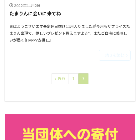
2022年11月2日
たまりんに会いに来てね
おはようございます☀⁡⁡定休日空け11月入りました🌈⁡⁡⁡⁡今月もサプライズた
まりん出現で、嬉しいプレゼント貰えますよ☆*。⁡⁡またご自宅に美味し
いが届く⟬HAPPY支援 […]
続きを読む
Prev
1
2